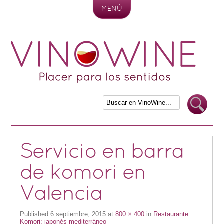
MENÚ
Skip to content
Servicio en barra
de komori en
Valencia
Published
6 septiembre, 2015
at
800 × 400
in
Restaurante
Komori: japonés mediterráneo