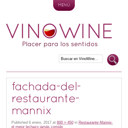
MENÚ
Skip to content
fachada-del-
restaurante-
mannix
Published
6 enero, 2017
at
800 × 450
in
Restaurante Mannix:
el mejor lechazo jamás comido