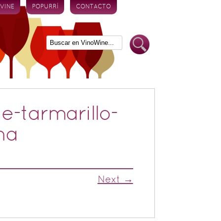
 VINE
POPURRÍ
CONTACTO
-tarmarillo-
na
Next →