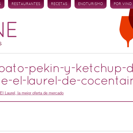
S
RESTAURANTES
RECETAS
ENOTURISMO
POR VINO
ato-pekin-y-ketchup-de
te-el-laurel-de-cocentai
 El Laurel, la mejor oferta de mercado