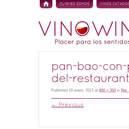
Skip to content
QUIENES SOMOS
VINOS CATADO
pan-bao-con-p
del-restauran
Published
18 enero, 2017
at
800 × 350
in
Rte.
← Previous