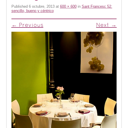
Published
6 octubre, 2013
at
600 × 600
in
Sant Francesc 52:
sencillo, bueno y céntrico
← Previous
Next →