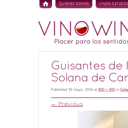
Skip to content
QUIENES SOMOS
VINOS CATADO
Guisantes de 
Solana de Can
Published
18 mayo, 2016
at
800 × 400
in
Sola
← Previous