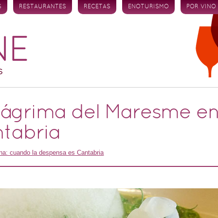
S
RESTAURANTES
RECETAS
ENOTURISMO
POR VINO
lágrima del Maresme en
tabria
na: cuando la despensa es Cantabria