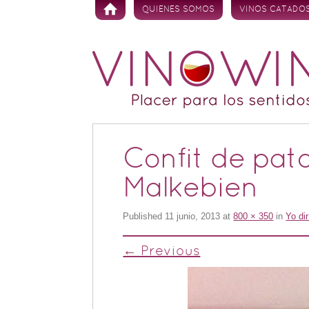
Skip to content
QUIENES SOMOS
VINOS CATADO
Confit de pato
Malkebien
Published
11 junio, 2013
at
800 × 350
in
Yo di
← Previous