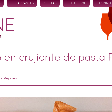
S
RESTAURANTES
RECETAS
ENOTURISMO
POR VINO
 en crujiente de pasta P
ría Muy-bien