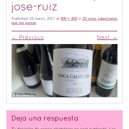
jose-ruiz
Published
19 marzo, 2017
at
800 × 400
in
10 vinos valencianos
que me gustan
← Previous
Next →
Deja una respuesta
Tu dirección de correo electrónico no será publicada.
Los