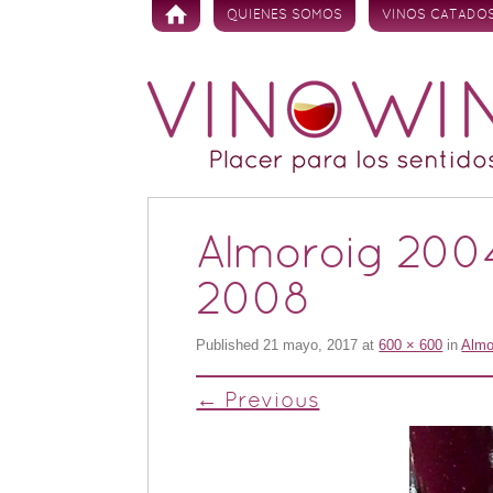
Skip to content
QUIENES SOMOS
VINOS CATADO
Almoroig 2004
2008
Published
21 mayo, 2017
at
600 × 600
in
Almo
← Previous