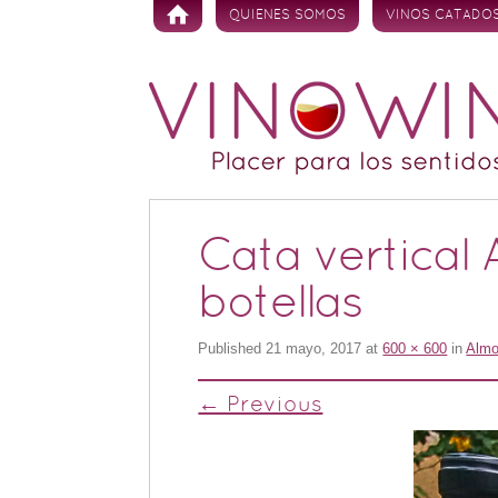
Skip to content
QUIENES SOMOS
VINOS CATADO
Cata vertical
botellas
Published
21 mayo, 2017
at
600 × 600
in
Almo
← Previous