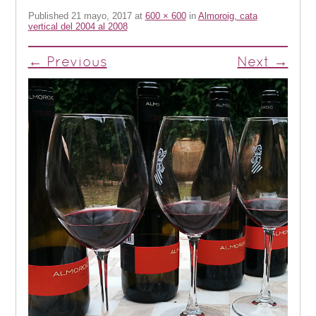
Published
21 mayo, 2017
at
600 × 600
in
Almoroig, cata
vertical del 2004 al 2008
← Previous
Next →