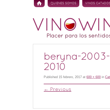
Skip to content
QUIENES SOMOS
VINOS CATADO
beryna-2003-c
2010
Published
15 febrero, 2017
at
600 × 600
in
Cat
← Previous