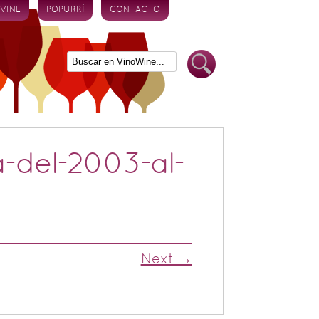
 VINE
POPURRÍ
CONTACTO
-del-2003-al-
Next →