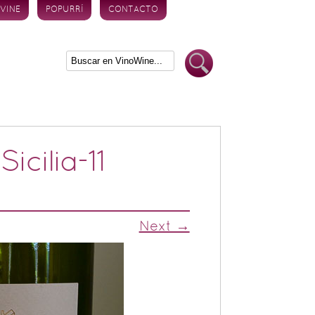
 VINE
POPURRÍ
CONTACTO
cilia-11
Next →