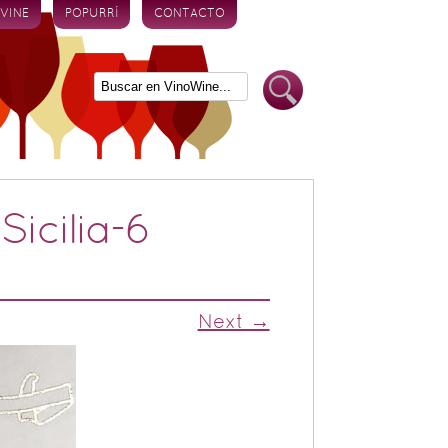
 VINE
POPURRÍ
CONTACTO
icilia-6
Next →