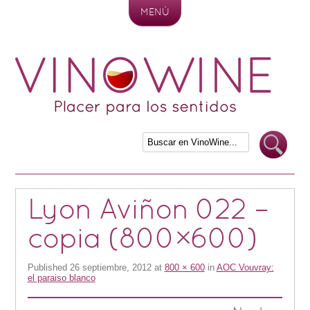
MENÚ
Skip to content
Lyon Aviñon 022 –
copia (800×600)
Published
26 septiembre, 2012
at
800 × 600
in
AOC Vouvray:
el paraiso blanco