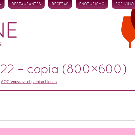
S
RESTAURANTES
RECETAS
ENOTURISMO
POR VINO
022 – copia (800×600)
n
AOC Vouvray: el paraiso blanco