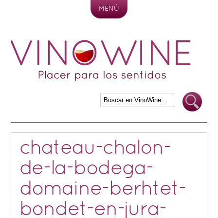
MENÚ
Skip to content
chateau-chalon-
de-la-bodega-
domaine-berhtet-
bondet-en-jura-