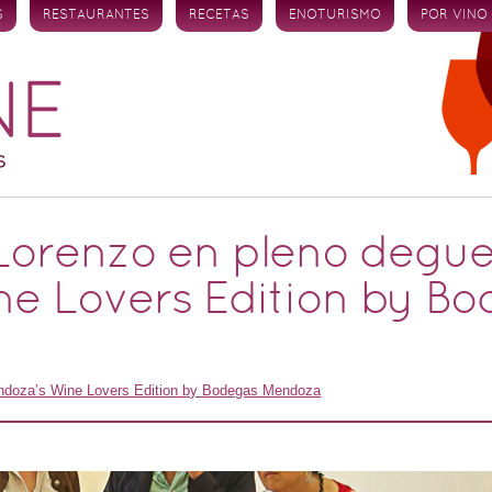
S
RESTAURANTES
RECETAS
ENOTURISMO
POR VINO
orenzo en pleno deguell
e Lovers Edition by Bo
ndoza’s Wine Lovers Edition by Bodegas Mendoza