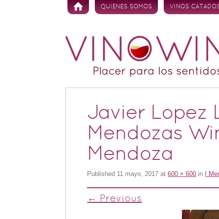
Skip to content
QUIENES SOMOS
VINOS CATADO
Javier Lopez L
Mendozas Win
Mendoza
Published
11 mayo, 2017
at
600 × 600
in
I Me
← Previous