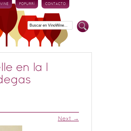
 VINE
POPURRÍ
CONTACTO
e en la I
degas
Next →