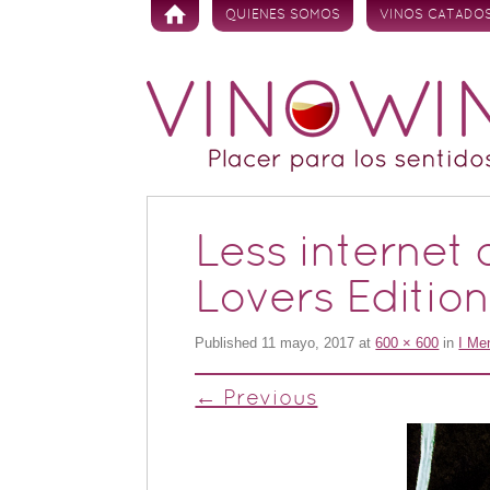
Skip to content
QUIENES SOMOS
VINOS CATADO
Less internet
Lovers Editi
Published
11 mayo, 2017
at
600 × 600
in
I Me
← Previous