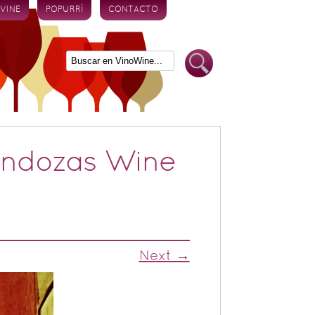
 VINE
POPURRÍ
CONTACTO
Mendozas Wine
Next →