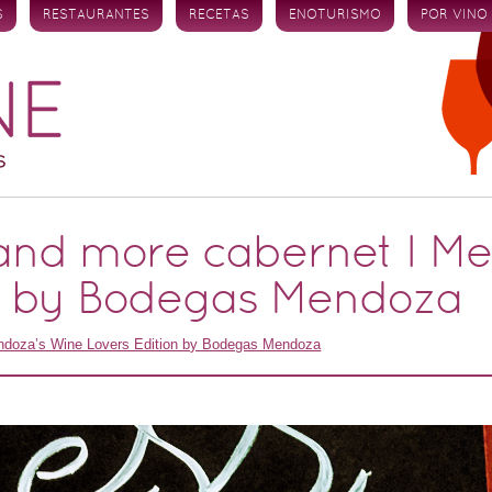
S
RESTAURANTES
RECETAS
ENOTURISMO
POR VINO
 and more cabernet I 
on by Bodegas Mendoza
ndoza’s Wine Lovers Edition by Bodegas Mendoza