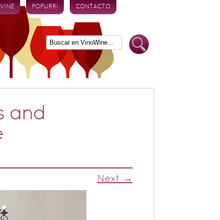
 VINE
POPURRÍ
CONTACTO
s and
e
Next →