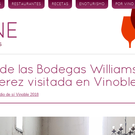
S
RESTAURANTES
RECETAS
ENOTURISMO
POR VINO
 de las Bodegas William
rez visitada en Vinobl
dio de sí Vinoble 2018