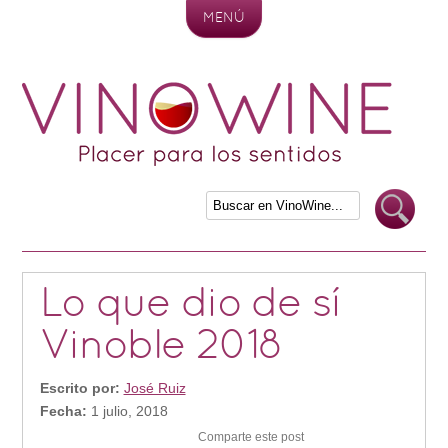
MENÚ
Skip to content
Lo que dio de sí
Vinoble 2018
Escrito por:
José Ruiz
Fecha:
1 julio, 2018
Comparte este post