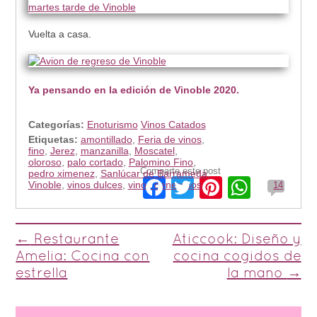
Vuelta a casa.
Ya pensando en la edición de Vinoble 2020.
Categorías:
Enoturismo
Vinos Catados
Etiquetas:
amontillado
,
Feria de vinos
,
fino
,
Jerez
,
manzanilla
,
Moscatel
,
oloroso
,
palo cortado
,
Palomino Fino
,
Comparte este post
pedro ximenez
,
Sanlúcar de Barrameda
,
Facebook
Twitter
Pinterest
Whats
Vinoble
,
vinos dulces
,
vinos generosos
14
Post navigation
←
Restaurante
Aticcook: Diseño y
Amelia: Cocina con
cocina cogidos de
estrella
la mano
→