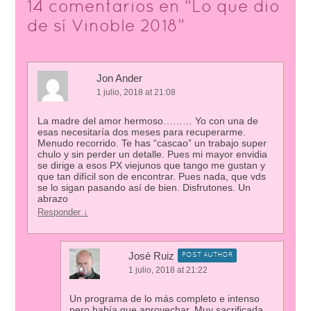
14 comentarios en “
Lo que dio
de sí Vinoble 2018
”
Jon Ander
1 julio, 2018 at 21:08
La madre del amor hermoso……… Yo con una de
esas necesitaría dos meses para recuperarme.
Menudo recorrido. Te has “cascao” un trabajo super
chulo y sin perder un detalle. Pues mi mayor envidia
se dirige a esos PX viejunos que tango me gustan y
que tan difícil son de encontrar. Pues nada, que vds
se lo sigan pasando así de bien. Disfrutones. Un
abrazo
Responder
↓
José Ruiz
POST AUTHOR
1 julio, 2018 at 21:22
Un programa de lo más completo e intenso
pero había que aprovechar. Muy sacrificada