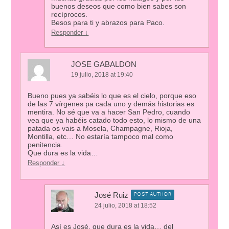
buenos deseos que como bien sabes son
recíprocos.
Besos para ti y abrazos para Paco.
Responder
↓
JOSE GABALDON
19 julio, 2018 at 19:40
Bueno pues ya sabéis lo que es el cielo, porque eso
de las 7 vírgenes pa cada uno y demás historias es
mentira. No sé que va a hacer San Pedro, cuando
vea que ya habéis catado todo esto, lo mismo de una
patada os vais a Mosela, Champagne, Rioja,
Montilla, etc… No estaría tampoco mal como
penitencia.
Que dura es la vida…
Responder
↓
José Ruiz
POST AUTHOR
24 julio, 2018 at 18:52
Así es José, que dura es la vida… del