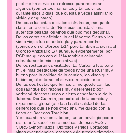
post me ha servido de refresco para recordar
algunos (son tantos momentos y tantos vinos
durante esos 3 días, que cuesta a veces asimilar lo
vivido y degustado).
De todas las catas oficiales disfrutadas, me quedo
claramente con la de “Reliquias Líquidas”: una
auténtica pasada los vinos que pudimos degustar.
De las catas no oficiales, la del Maestro Sierra y los
vinos viejos fue de antología y para recordar
(coincido en el Oloroso 1/14 pero también añadiría el
Oloroso Anticuario 1/7 aunque, evidentemente, por
RCP me quedo con el 1/14 también colmando
sobradamente mis expectativas).
De los restaurantes visitados, La Carboná fue, para
mí, el más destacable de todos (y de una RCP muy
buena para la calidad de la comida, los vinos que
bebimos, el entorno, el servicio recibido, etc).
De las dos fiestas que fuimos… me quedo con las
dos (aunque por razones muy diferentes): por
variedad de vinos unido a cierto desenfado la de la
Taberna Der Guerrita, por calidad de la comida y
experiencia global (unido a la alta calidad de los
generosos que se nos ofrecían), me quedo con la
fiesta de Bodegas Tradición.
Y en cuanto a vinos catados, fue un privilegio poder
disfrutar “a saco”, entre muchos, de esos VOS y
VORS (Amontillados, Olorosos y Palos Cortados),
vinos excepcionales, escasos y de precios elevados