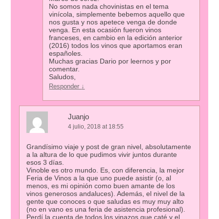
No somos nada chovinistas en el tema
vinícola, simplemente bebemos aquello que
nos gusta y nos apetece venga de donde
venga. En esta ocasión fueron vinos
franceses, en cambio en la edición anterior
(2016) todos los vinos que aportamos eran
españoles.
Muchas gracias Dario por leernos y por
comentar.
Saludos,
Responder
↓
Juanjo
4 julio, 2018 at 18:55
Grandísimo viaje y post de gran nivel, absolutamente
a la altura de lo que pudimos vivir juntos durante
esos 3 días.
Vinoble es otro mundo. Es, con diferencia, la mejor
Feria de Vinos a la que uno puede asistir (o, al
menos, es mi opinión como buen amante de los
vinos generosos andaluces). Además, el nivel de la
gente que conoces o que saludas es muy muy alto
(no en vano es una feria de asistencia profesional).
Perdí la cuenta de todos los vinazos que caté y el