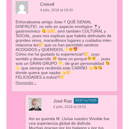
Creixell
4 julio, 2018 at 19:43
Enhorabuena amigo Jose !! QUÉ GENIAL
DISFRUTE!, no sólo en aspecto enológico
y
gastronómico
, sinó también CULTURAL y
SOCIAL, pues nos explicas que habéis disfrutado de
grandes vinos, maravillosos lugares y cuidados inter-
relaciona les
que os han permitido sentiros
ACOGIDOS y QUERIDOS.
Cómo me ha gustado tu experiencia!!
, cuyo
sentido y desarrollo
tiene un porqué
… pues
sois un GRAN GRUPO
, de gran personalidad
que siempre recibiréis este CARIÑO
donde quiera que vayáis
FELICIDADES a todos!!!
Responder
↓
José Ruiz
POST AUTHOR
4 julio, 2018 at 19:52
Así es querida M. Lluïsa nuestro Vinoble fue
una experiencia global de disfrute.
Muchas gracias por los halagos y por tus