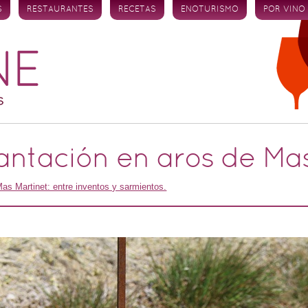
S
RESTAURANTES
RECETAS
ENOTURISMO
POR VINO
antación en aros de Ma
as Martinet: entre inventos y sarmientos.