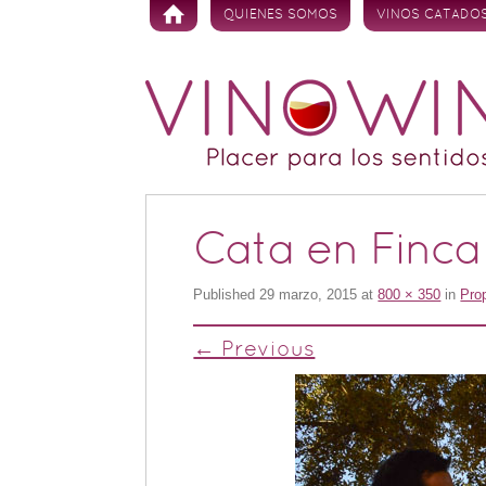
Skip to content
QUIENES SOMOS
VINOS CATADO
Cata en Finc
Published
29 marzo, 2015
at
800 × 350
in
Pro
← Previous