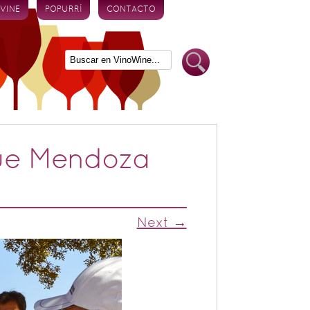
 VINE
POPURRÍ
CONTACTO
que Mendoza
Next →