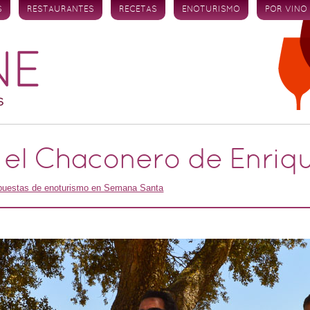
S
RESTAURANTES
RECETAS
ENOTURISMO
POR VINO
a el Chaconero de Enri
puestas de enoturismo en Semana Santa