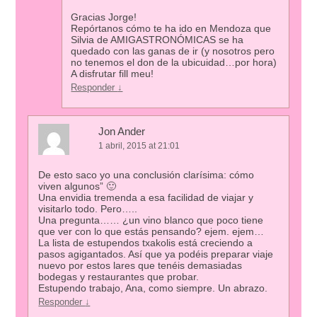
Gracias Jorge!
Repórtanos cómo te ha ido en Mendoza que
Silvia de AMIGASTRONÓMICAS se ha
quedado con las ganas de ir (y nosotros pero
no tenemos el don de la ubicuidad…por hora)
A disfrutar fill meu!
Responder
↓
Jon Ander
1 abril, 2015 at 21:01
De esto saco yo una conclusión clarísima: cómo
viven algunos” 🙂
Una envidia tremenda a esa facilidad de viajar y
visitarlo todo. Pero…..
Una pregunta…… ¿un vino blanco que poco tiene
que ver con lo que estás pensando? ejem. ejem…
La lista de estupendos txakolis está creciendo a
pasos agigantados. Así que ya podéis preparar viaje
nuevo por estos lares que tenéis demasiadas
bodegas y restaurantes que probar.
Estupendo trabajo, Ana, como siempre. Un abrazo.
Responder
↓