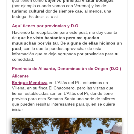
que tienen como
objetivo principal visitar bodegas
(por ejemplo cuando vamos con Verema) y las de
turismo cultural
donde siempre cae, al menos, una
bodega. Es decir: sí o sí.
Aquí tienes por provincias y D.O.
Haciendo la recopilación para este post, me doy cuenta
de
que he visto bastantes pero me quedan
muuuuchas por visitar
.
De alguna de ellas hicimos un
post
, con lo que te puedes aprovechar de esta
información que te dejo agrupada por provincias para tu
comodidad.
Provincia de Alicante, Denominación de Origen (D.O.)
Alicante
Enrique Mendoza
en L’Alfàs del Pí.- estuvimos en
Villena, en su finca El Chaconero, pero las visitas que
tienen establecidas son en L’Alfàs del Pí, donde tiene
previsto para esta Semana Santa una serie de talleres
que pueden resultar interesantes para quien se quiera
iniciar.