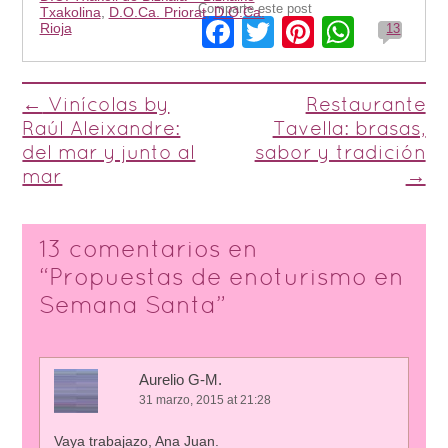
Comparte este post
Txakolina
,
D.O.Ca. Priorat
,
D.O.Ca.
Facebook
Twitter
Pinterest
Whats
Rioja
13
Post navigation
←
Vinícolas by
Restaurante
Raúl Aleixandre:
Tavella: brasas,
del mar y junto al
sabor y tradición
mar
→
13 comentarios en
“
Propuestas de enoturismo en
Semana Santa
”
Aurelio G-M.
31 marzo, 2015 at 21:28
Vaya trabajazo, Ana Juan.