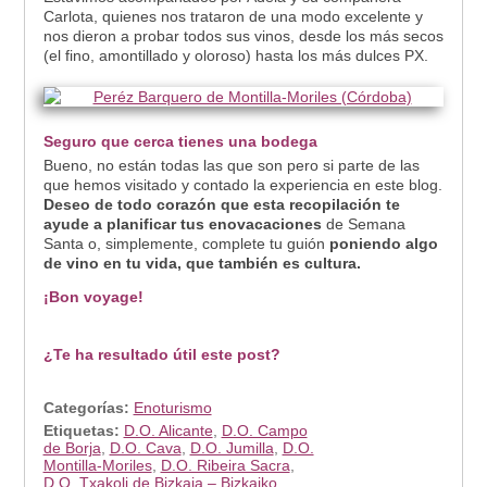
Carlota, quienes nos trataron de una modo excelente y
nos dieron a probar todos sus vinos, desde los más secos
(el fino, amontillado y oloroso) hasta los más dulces PX.
Seguro que cerca tienes una bodega
Bueno, no están todas las que son pero si parte de las
que hemos visitado y contado la experiencia en este blog.
Deseo de todo corazón que esta recopilación te
ayude a planificar tus enovacaciones
de Semana
Santa o, simplemente, complete tu guión
poniendo algo
de vino en tu vida, que también es cultura.
¡Bon voyage!
¿Te ha resultado útil este post?
Categorías:
Enoturismo
Etiquetas:
D.O. Alicante
,
D.O. Campo
de Borja
,
D.O. Cava
,
D.O. Jumilla
,
D.O.
Montilla-Moriles
,
D.O. Ribeira Sacra
,
D.O. Txakoli de Bizkaia – Bizkaiko