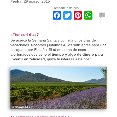
Fecha:
29 marzo, 2015
Comparte este post
Facebook
Twitter
Pinterest
Whats
13
¿Tienes 4 días?
Se acerca la Semana Santa y con ella unos días de
vacaciones. Nosotros juntamos 4, los suficientes para una
escapada por España. Si tú eres uno de esos
afortunados que tiene el
tiempo y algo de dinero para
invertir en felicidad
, quizá te interesa este post.