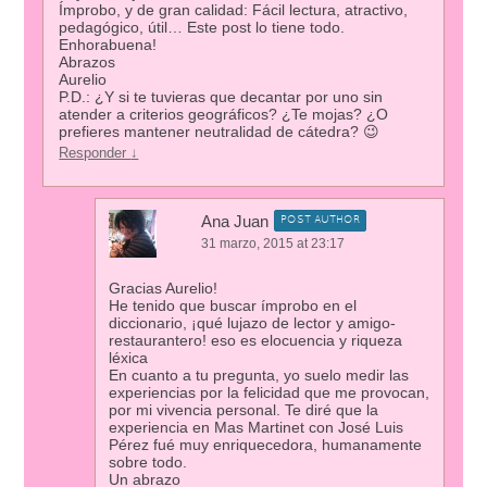
Ímprobo, y de gran calidad: Fácil lectura, atractivo,
pedagógico, útil… Este post lo tiene todo.
Enhorabuena!
Abrazos
Aurelio
P.D.: ¿Y si te tuvieras que decantar por uno sin
atender a criterios geográficos? ¿Te mojas? ¿O
prefieres mantener neutralidad de cátedra? 😉
Responder
↓
Ana Juan
POST AUTHOR
31 marzo, 2015 at 23:17
Gracias Aurelio!
He tenido que buscar ímprobo en el
diccionario, ¡qué lujazo de lector y amigo-
restaurantero! eso es elocuencia y riqueza
léxica
En cuanto a tu pregunta, yo suelo medir las
experiencias por la felicidad que me provocan,
por mi vivencia personal. Te diré que la
experiencia en Mas Martinet con José Luis
Pérez fué muy enriquecedora, humanamente
sobre todo.
Un abrazo