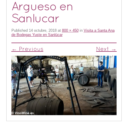
Argueso en
Sanlucar
Published
14 octubre, 2018
at
800 × 450
in
Visita a Santa Ana
de Bodegas Yuste en Sanlúcar
← Previous
Next →