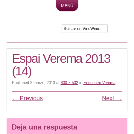
MENÚ
Skip to content
Espai Verema 2013
(14)
Published
3 marzo, 2013
at
800 × 532
in
Encuentro Verema
← Previous
Next →
Deja una respuesta