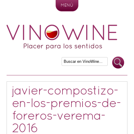
MENÚ
Skip to content
javier-compostizo-
en-los-premios-de-
foreros-verema-
2016