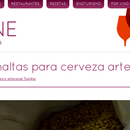
S
RESTAURANTES
RECETAS
ENOTURISMO
POR VINO
altas para cerveza art
eza artesanal Spigha