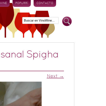
 VINE
POPURRÍ
CONTACTO
esanal Spigha
Next →