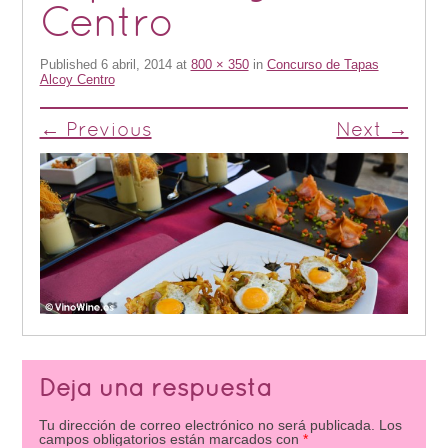
Centro
Published
6 abril, 2014
at
800 × 350
in
Concurso de Tapas
Alcoy Centro
← Previous
Next →
Deja una respuesta
Tu dirección de correo electrónico no será publicada.
Los
campos obligatorios están marcados con
*