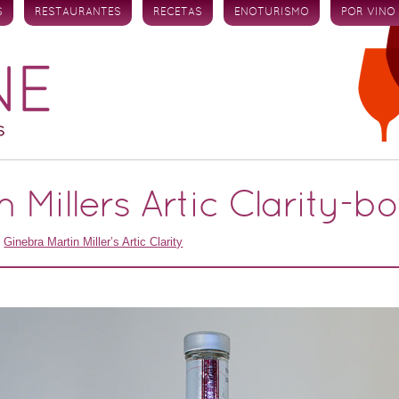
S
RESTAURANTES
RECETAS
ENOTURISMO
POR VINO
 Millers Artic Clarity-b
n
Ginebra Martin Miller’s Artic Clarity