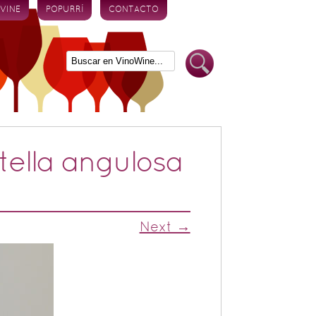
 VINE
POPURRÍ
CONTACTO
otella angulosa
Next →