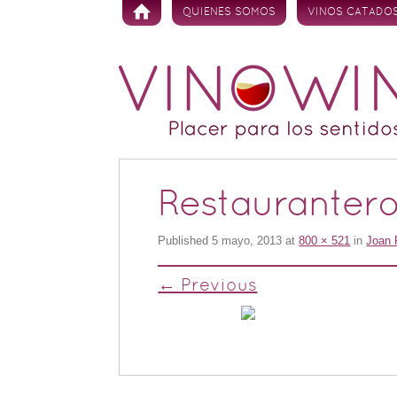
Skip to content
QUIENES SOMOS
VINOS CATADO
Restauranter
Published
5 mayo, 2013
at
800 × 521
in
Joan 
← Previous