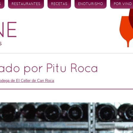
S
RESTAURANTES
RECETAS
ENOTURISMO
POR VINO
do por Pitu Roca
odega de El Celler de Can Roca