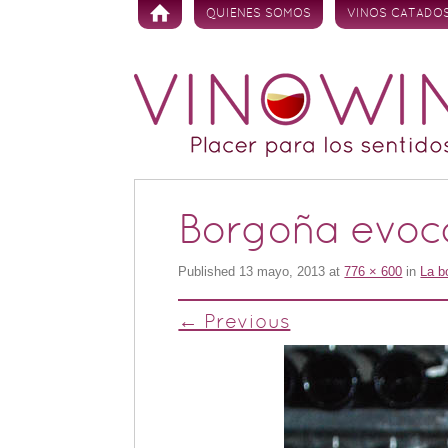
Skip to content
QUIENES SOMOS
VINOS CATADO
Borgoña evoca
Published
13 mayo, 2013
at
776 × 600
in
La b
← Previous