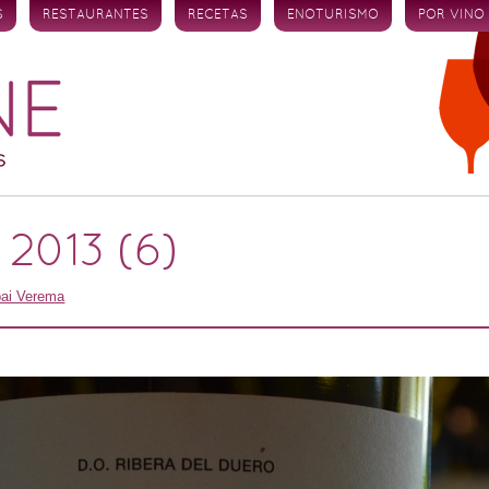
S
RESTAURANTES
RECETAS
ENOTURISMO
POR VINO
2013 (6)
pai Verema