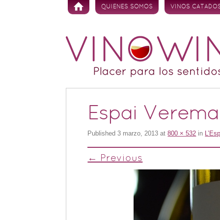
Skip to content
QUIENES SOMOS
VINOS CATADO
Espai Verema 
Published
3 marzo, 2013
at
800 × 532
in
L’Es
← Previous