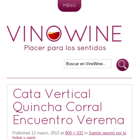
MENÚ
Skip to content
Cata Vertical
Quincha Corral
Encuentro Verema
Published
12 marzo, 2013
at
800 × 531
in
Sarrión apostó por la
bobal y ganó