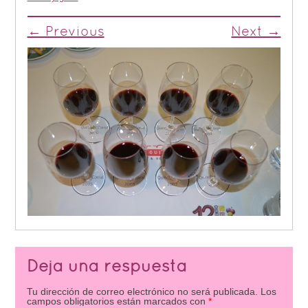
← Previous
Next →
Deja una respuesta
Tu dirección de correo electrónico no será publicada.
Los
campos obligatorios están marcados con
*