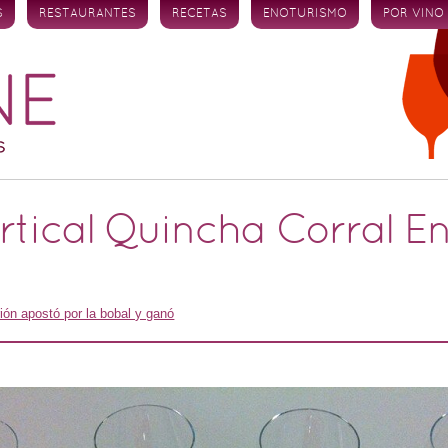
S
RESTAURANTES
RECETAS
ENOTURISMO
POR VINO
ertical Quincha Corral E
ión apostó por la bobal y ganó