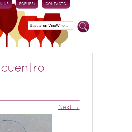
 VINE
POPURRÍ
CONTACTO
ncuentro
Next →