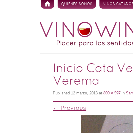
Skip to content
QUIENES SOMOS
VINOS CATADO
Inicio Cata V
Verema
Published
12 marzo, 2013
at
800 × 597
in
Sarr
← Previous