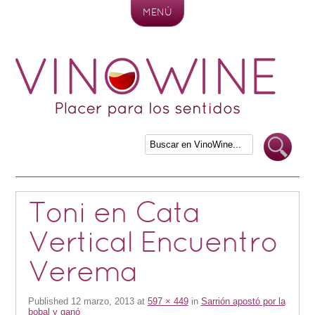
MENÚ
Skip to content
Toni en Cata
Vertical Encuentro
Verema
Published
12 marzo, 2013
at
597 × 449
in
Sarrión apostó por la
bobal y ganó