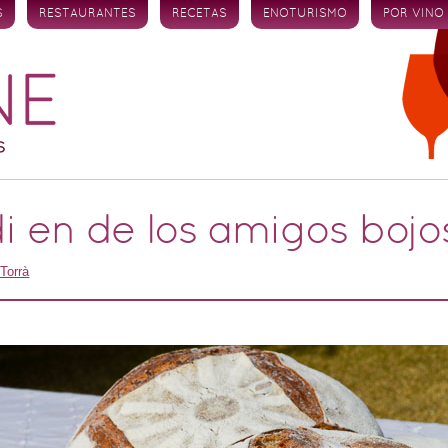
S
RESTAURANTES
RECETAS
ENOTURISMO
POR VINO
i en de los amigos bojos
Torrà