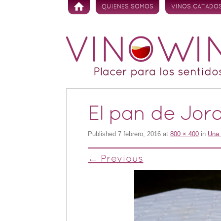
Skip to content
QUIENES SOMOS
VINOS CATADO
El pan de Jord
Published
7 febrero, 2016
at
800 × 400
in
Una 
← Previous