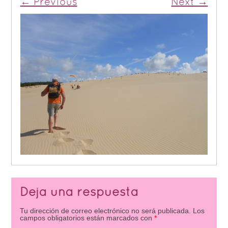
← Previous
Next →
Deja una respuesta
Tu dirección de correo electrónico no será publicada.
Los
campos obligatorios están marcados con
*