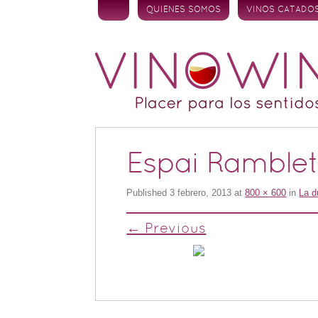
Skip to content
QUIENES SOMOS
VINOS CATADO
Espai Ramble
Published
3 febrero, 2013
at
800 × 600
in
La d
← Previous