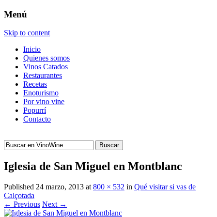
Menú
Skip to content
Inicio
Quienes somos
Vinos Catados
Restaurantes
Recetas
Enoturismo
Por vino vine
Popurrí
Contacto
Buscar
Iglesia de San Miguel en Montblanc
Published
24 marzo, 2013
at
800 × 532
in
Qué visitar si vas de
Calçotada
← Previous
Next →