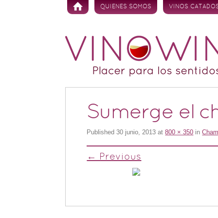
Skip to content
QUIENES SOMOS
VINOS CATADO
Sumerge el c
Published
30 junio, 2013
at
800 × 350
in
Champ
← Previous