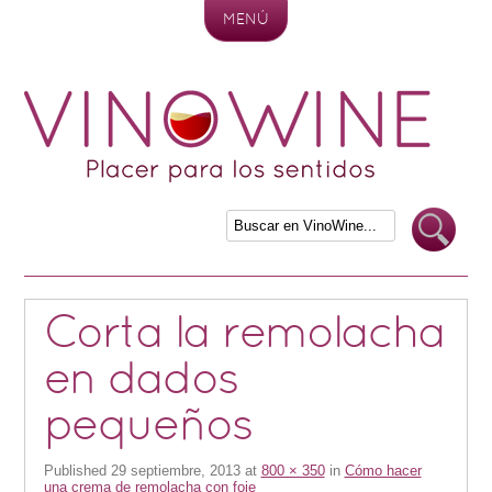
MENÚ
Skip to content
Corta la remolacha
en dados
pequeños
Published
29 septiembre, 2013
at
800 × 350
in
Cómo hacer
una crema de remolacha con foie