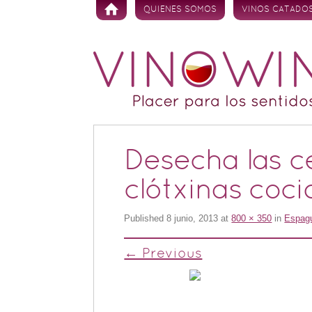
Skip to content
QUIENES SOMOS
VINOS CATADO
Desecha las ce
clótxinas coci
Published
8 junio, 2013
at
800 × 350
in
Espagu
← Previous