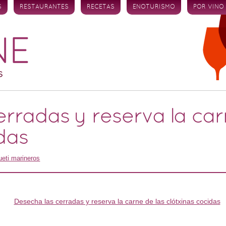
S
RESTAURANTES
RECETAS
ENOTURISMO
POR VINO
rradas y reserva la car
das
eti marineros