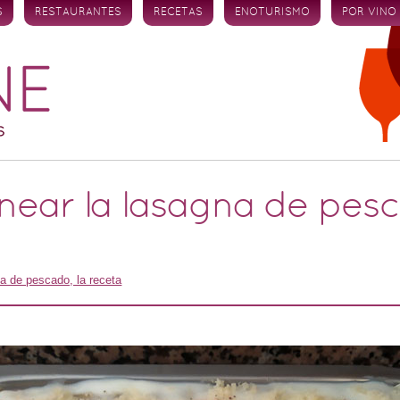
S
RESTAURANTES
RECETAS
ENOTURISMO
POR VINO
rnear la lasagna de pes
a de pescado, la receta