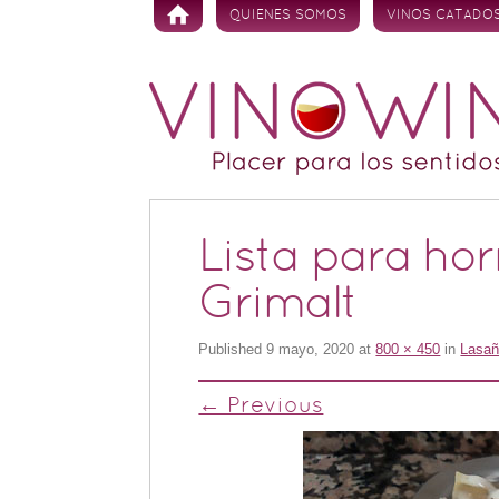
Skip to content
QUIENES SOMOS
VINOS CATADO
Lista para ho
Grimalt
Published
9 mayo, 2020
at
800 × 450
in
Lasañ
← Previous