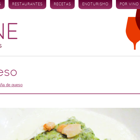
S
RESTAURANTES
RECETAS
ENOTURISMO
POR VINO
eso
ña de queso