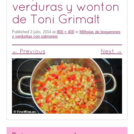
verduras y wonton
de Toni Grimalt
Published
2 julio, 2014
at
800 × 400
in
Milhojas de boquerones
y verduritas con salmorejo
← Previous
Next →