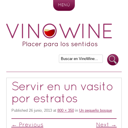
MENÚ
Skip to content
Servir en un vasito
por estratos
Published
26 junio, 2013
at
800 × 350
in
Un pequeño bosque
← Previous
Next →