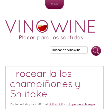
MENÚ
Skip to content
Trocear la los
champiñones y
Shiitake
Published
26 junio, 2013
at
800 × 350
in
Un pequeño bosque