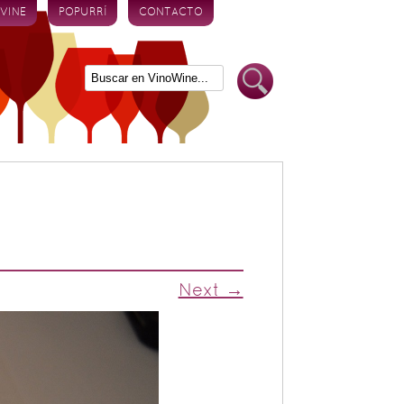
 VINE
POPURRÍ
CONTACTO
a
Next →