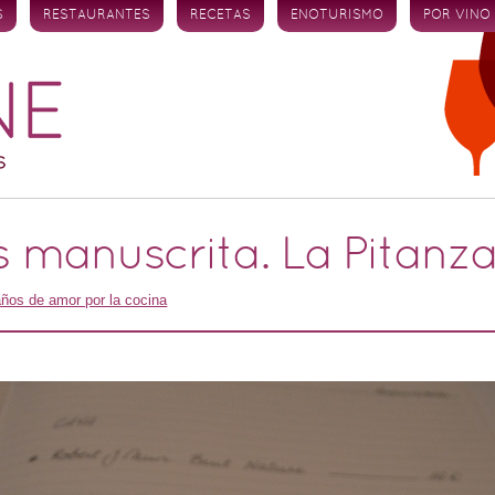
S
RESTAURANTES
RECETAS
ENOTURISMO
POR VINO
s manuscrita. La Pitanz
años de amor por la cocina