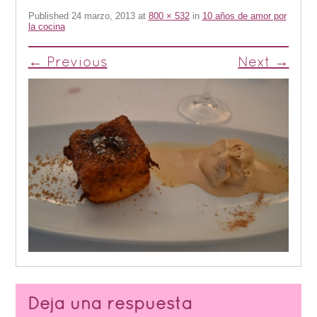
Published
24 marzo, 2013
at
800 × 532
in
10 años de amor por
la cocina
← Previous
Next →
Deja una respuesta