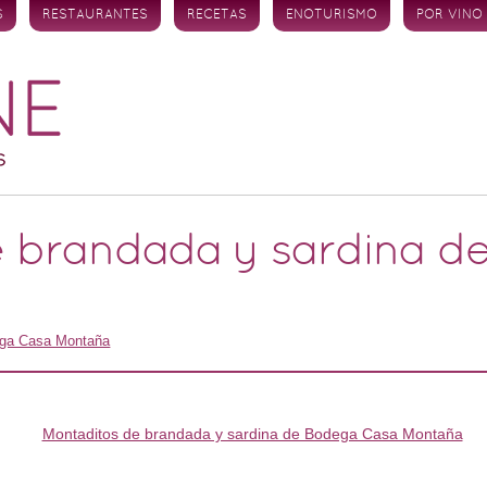
S
RESTAURANTES
RECETAS
ENOTURISMO
POR VINO
e brandada y sardina d
ga Casa Montaña