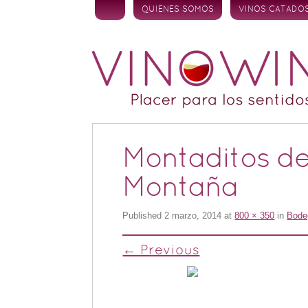
Skip to content
QUIENES SOMOS
VINOS CATADO
Montaditos d
Montaña
Published
2 marzo, 2014
at
800 × 350
in
Bode
← Previous